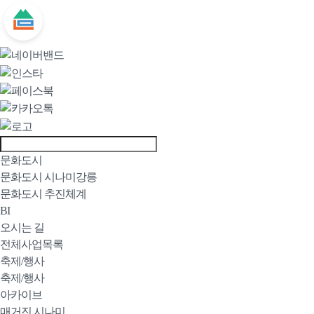
문화도시
문화도시 시나미강릉
문화도시 추진체계
BI
오시는 길
전체사업목록
축제/행사
축제/행사
아카이브
매거진 시나미