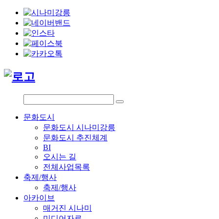
문화도시
문화도시 시나미강릉
문화도시 추진체계
BI
오시는 길
전체사업목록
축제/행사
축제/행사
아카이브
매거진 시나미
미디어자료