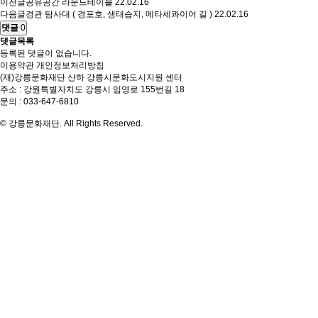
이전글
공유공간 라운드테이블
22.02.16
다음글
경관 탐사대 ( 경포호, 생태습지, 메타세콰이어 길 )
22.02.16
댓글
0
댓글목록
등록된 댓글이 없습니다.
이용약관
개인정보처리방침
(재)강릉문화재단 산하 강릉시문화도시지원 센터
주소 : 강원특별자치도 강릉시 임영로 155번길 18
문의 : 033-647-6810
© 강릉문화재단. All Rights Reserved.