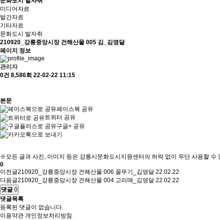
문화도시 발자취
미디어자료
발간자료
기타자료
문화도시 발자취
210920_강릉중앙시장 건해산물 005 김_김영달
페이지 정보
관리자
0건
8,586회
22-02-22 11:15
본문
페이스북 공유
트위터 공유
구글+ 공유
※모든 글과 사진, 이미지 등은 강릉시문화도시지원센터의 허락 없이 무단 사용할 수 
0
이전글
210920_강릉중앙시장 건해산물 006 꼴뚜기_김영달
22.02.22
다음글
210920_강릉중앙시장 건해산물 004 고리매_김영달
22.02.22
댓글
0
댓글목록
등록된 댓글이 없습니다.
이용약관
개인정보처리방침