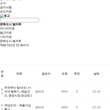
소식
공지사항
보도자료
문화도시 발자취
미디어자료
발간자료
기타자료
문화도시 발자취
Total 512건
31 페이지
번
제목
글쓴이
조회
추천
날짜
호
주전부리 탐사대 ( 서
6
가네 뻥튀기, 예닮곳
관리자
6902
0
02-16
2
간, 중앙시장 닭강정 )
6
작당모의 – 죽돌이삼
관리자
6883
0
02-16
1
총사