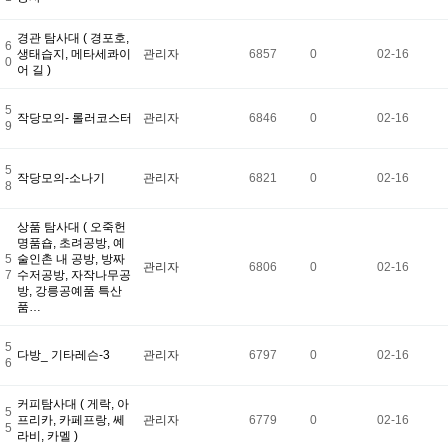
경관 탐사대 ( 경포호,
6
생태습지, 메타세콰이
관리자
6857
0
02-16
0
어 길 )
5
작당모의- 롤러코스터
관리자
6846
0
02-16
9
5
작당모의-소나기
관리자
6821
0
02-16
8
상품 탐사대 ( 오죽헌
명품숍, 초려공방, 예
5
술인촌 내 공방, 방짜
관리자
6806
0
02-16
7
수저공방, 자작나무공
방, 강릉공예품 특산
품…
5
다방_ 기타레슨-3
관리자
6797
0
02-16
6
커피탐사대 ( 게락, 아
5
프리카, 카페프랑, 쎄
관리자
6779
0
02-16
5
라비, 카멜 )