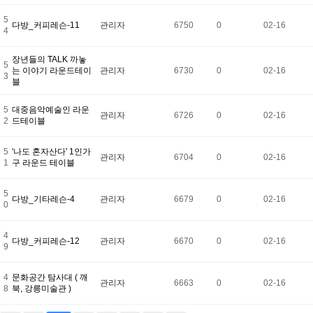
5
다방_커피레슨-11
관리자
6750
0
02-16
4
장년들의 TALK 까놓
5
는 이야기 라운드테이
관리자
6730
0
02-16
3
블
5
대중음악예술인 라운
관리자
6726
0
02-16
2
드테이블
5
'나도 혼자산다' 1인가
관리자
6704
0
02-16
1
구 라운드 테이블
5
다방_기타레슨-4
관리자
6679
0
02-16
0
4
다방_커피레슨-12
관리자
6670
0
02-16
9
4
문화공간 탐사대 ( 깨
관리자
6663
0
02-16
8
북, 강릉미술관 )