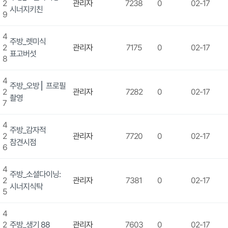
2
관리자
7238
0
02-17
시너지키친
9
4
주방_렛미식
2
관리자
7175
0
02-17
표고버섯
8
4
주방_오방 ⎜ 프로필
2
관리자
7282
0
02-17
촬영
7
4
주방_감자적
2
관리자
7720
0
02-17
참견시점
6
4
주방_소셜다이닝:
2
관리자
7381
0
02-17
시너지식탁
5
4
2
주방_생기 88
관리자
7603
0
02-17