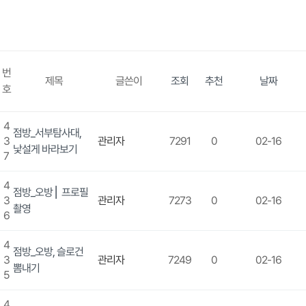
번
제목
글쓴이
조회
추천
날짜
호
4
점방_서부탐사대,
3
관리자
7291
0
02-16
낯설게 바라보기
7
4
점방_오방 ⎜ 프로필
3
관리자
7273
0
02-16
촬영
6
4
점방_오방, 슬로건
3
관리자
7249
0
02-16
뽐내기
5
4