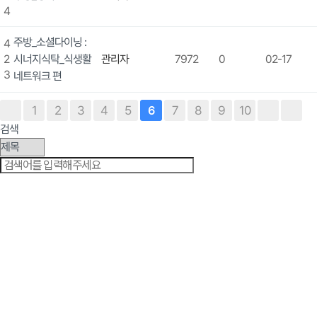
4
주방_소셜다이닝 :
4
2
시너지식탁_식생활
관리자
7972
0
02-17
3
네트워크 편
1
2
3
4
5
7
8
9
10
6
검색