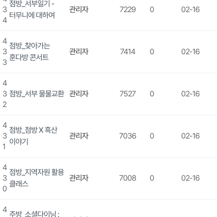
점방_서부일기 -
3
관리자
7229
0
02-16
터무니에 대하여
4
4
점방_찾아가는
3
관리자
7414
0
02-16
훈다방 콘서트
3
4
3
점방_서부 물물교환
관리자
7527
0
02-16
2
4
점방_점방 X 흑산
3
관리자
7036
0
02-16
이야기
1
4
점방_지역자원 활용
3
관리자
7008
0
02-16
클래스
0
4
주방_소셜다이닝 :