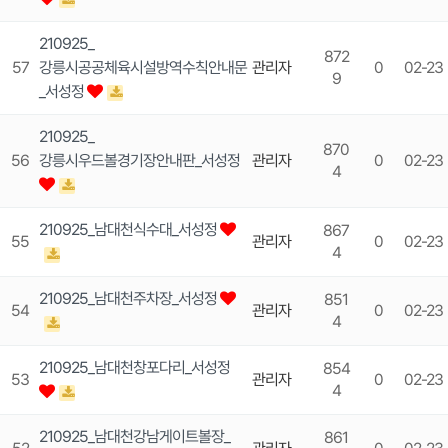
210925_
872
57
강릉시공공체육시설방역수칙안내문
관리자
0
02-23
9
_서성정
210925_
870
56
강릉시우드볼경기장안내판_서성정
관리자
0
02-23
4
210925_남대천식수대_서성정
867
55
관리자
0
02-23
4
210925_남대천주차장_서성정
851
54
관리자
0
02-23
4
210925_남대천창포다리_서성정
854
53
관리자
0
02-23
4
210925_남대천강남게이트볼장_
861