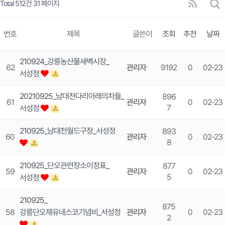
Total 512건
31 페이지
번호
제목
글쓴이
조회
추천
날짜
210924_강릉농산물새벽시장_
62
관리자
9192
0
02-23
서성정
20210925_남대천다리아래의차들_
896
61
관리자
0
02-23
7
서성정
210925_남대천월드구장_서성정
893
60
관리자
0
02-23
8
210925_단오관련장소이정표_
877
59
관리자
0
02-23
5
서성정
210925_
875
58
강릉단오제유네스코기념비_서성정
관리자
0
02-23
2