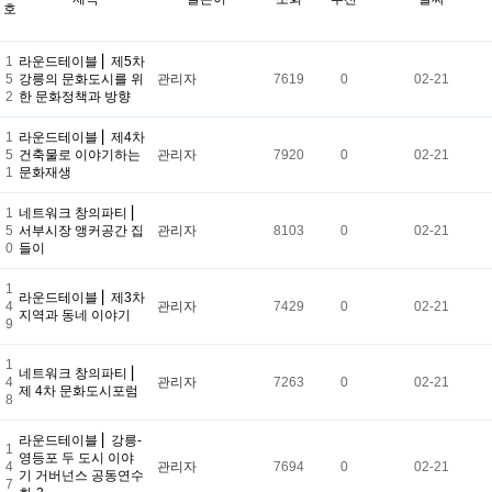
호
1
라운드테이블 ⎢ 제5차
5
강릉의 문화도시를 위
관리자
7619
0
02-21
2
한 문화정책과 방향
1
라운드테이블 ⎜ 제4차
5
건축물로 이야기하는
관리자
7920
0
02-21
1
문화재생
1
네트워크 창의파티 ⎜
5
서부시장 앵커공간 집
관리자
8103
0
02-21
0
들이
1
라운드테이블 ⎜ 제3차
4
관리자
7429
0
02-21
지역과 동네 이야기
9
1
네트워크 창의파티 ⎜
4
관리자
7263
0
02-21
제 4차 문화도시포럼
8
라운드테이블 ⎢ 강릉-
1
영등포 두 도시 이야
4
관리자
7694
0
02-21
기 거버넌스 공동연수
7