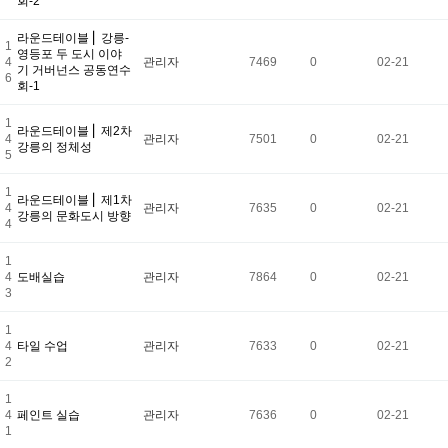
회-2
라운드테이블 ⎢ 강릉-
1
영등포 두 도시 이야
4
관리자
7469
0
02-21
기 거버넌스 공동연수
6
회-1
1
라운드테이블 ⎜ 제2차
4
관리자
7501
0
02-21
강릉의 정체성
5
1
라운드테이블 ⎜ 제1차
4
관리자
7635
0
02-21
강릉의 문화도시 방향
4
1
4
도배실습
관리자
7864
0
02-21
3
1
4
타일 수업
관리자
7633
0
02-21
2
1
4
페인트 실습
관리자
7636
0
02-21
1