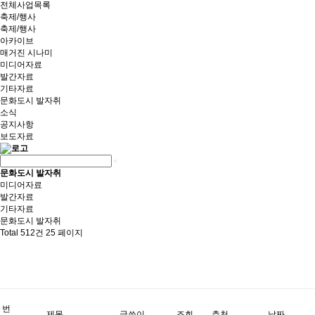
전체사업목록
축제/행사
축제/행사
아카이브
매거진 시나미
미디어자료
발간자료
기타자료
문화도시 발자취
소식
공지사항
보도자료
문화도시 발자취
미디어자료
발간자료
기타자료
문화도시 발자취
Total 512건
25 페이지
번
제목
글쓴이
조회
추천
날짜