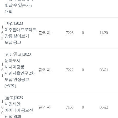
빛날 수 있는가」
개최
[마감] 2023
1
이주환대프로젝트
6
관리자
7226
0
11-20
강릉 살아보기
2
모집 공고
[연장공고] 2023
문화도시
1
시나미강릉
6
관리자
7222
0
08-21
시민자율연구 2차
1
모집 연장공고
(~8.29.)
[공고] 2023
1
시민제안
6
관리자
7168
0
08-22
아이디어 공모전
0
선정 결과