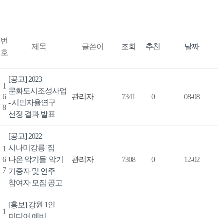
번
제목
글쓴이
조회
추천
날짜
호
[공고] 2023
1
문화도시조성사업
6
관리자
7341
0
08-08
- 시민자율연구
8
선정 결과 발표
[공고] 2022
시나미강릉 '집
1
6
나온 악기들' 악기
관리자
7308
0
12-02
7
기증자 및 연주
참여자 모집 공고
[홍보] 강원 1인
1
미디어 예비