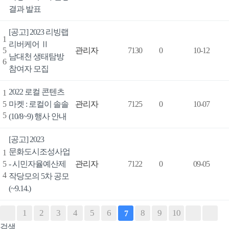
결과 발표
[공고] 2023 리빙랩
1
리버케어 Ⅱ
5
관리자
7130
0
10-12
남대천 생태탐방
6
참여자 모집
2022 로컬 콘텐츠
1
5
마켓 : 로컬이 솔솔
관리자
7125
0
10-07
5
(10/8~9) 행사 안내
[공고] 2023
문화도시조성사업
1
5
- 시민자율예산제
관리자
7122
0
09-05
4
작당모의 5차 공모
(~9.14.)
1
2
3
4
5
6
8
9
10
7
검색