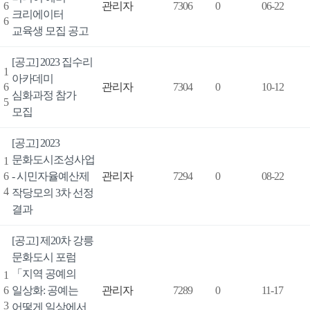
6
관리자
7306
0
06-22
크리에이터
6
교육생 모집 공고
[공고] 2023 집수리
1
아카데미
6
관리자
7304
0
10-12
심화과정 참가
5
모집
[공고] 2023
문화도시조성사업
1
6
- 시민자율예산제
관리자
7294
0
08-22
4
작당모의 3차 선정
결과
[공고] 제20차 강릉
문화도시 포럼
「지역 공예의
1
6
일상화: 공예는
관리자
7289
0
11-17
3
어떻게 일상에서