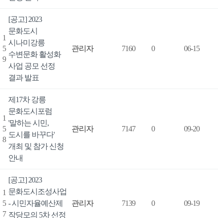
[공고] 2023
문화도시
1
시나미강릉
5
관리자
7160
0
06-15
수변문화 활성화
9
사업 공모 선정
결과 발표
제17차 강릉
문화도시포럼
1
'말하는 시민,
5
관리자
7147
0
09-20
도시를 바꾸다'
8
개최 및 참가 신청
안내
[공고] 2023
문화도시조성사업
1
5
- 시민자율예산제
관리자
7139
0
09-19
7
작당모의 5차 선정