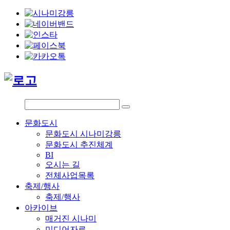
문화도시
문화도시 시나미강릉
문화도시 추진체계
BI
오시는 길
전체사업목록
축제/행사
축제/행사
아카이브
매거진 시나미
미디어자료