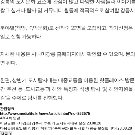
강릉의 도시문화 요소에 관심이 많고 다양한 사람들과 이야기
쌓고 싶거나 탐사 및 커뮤니티 활동에 적극적으로 참여할 강릉시
분야별(책방, 숙박문화)로 선착순 20명을 모집하고, 참가신청은
일로 신청 가능하다.
자세한 내용은 시나미강릉 홈페이지에서 확인할 수 있으며, 
면 된다.
한편, 상반기 도시탐사대는 대중교통을 이용한 핫플레이스 방문,
간 추천 등 ‘도시교통’과 해안 특징과 식생 탐사 및 해안자원을
감’을 주제로 탐사를 진행했다.
0
관련링크
http://www.medialife.kr/news/article.html?no=252575
4304회 연결
이전글
[한국타임즈] 강릉시, 하반기 도시탐사대원 모집
23.08.28
다음글
[정도일보] 강릉의 ‘책방’과 ‘숙박문화’를 탐사할 대원을 모집합니다!
23.08.28
댓글
0