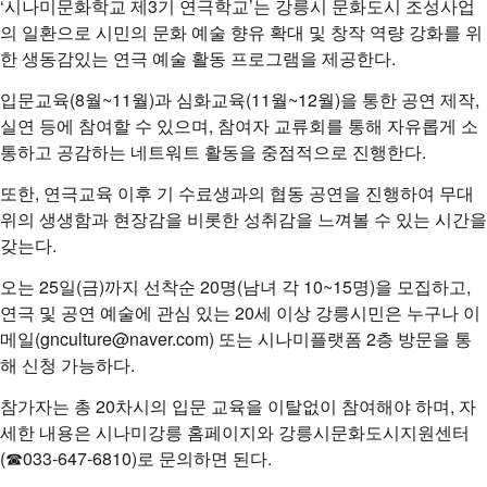
‘시나미문화학교 제3기 연극학교’는 강릉시 문화도시 조성사업
의 일환으로 시민의 문화 예술 향유 확대 및 창작 역량 강화를 위
한 생동감있는 연극 예술 활동 프로그램을 제공한다.
입문교육(8월~11월)과 심화교육(11월~12월)을 통한 공연 제작,
실연 등에 참여할 수 있으며, 참여자 교류회를 통해 자유롭게 소
통하고 공감하는 네트워트 활동을 중점적으로 진행한다.
또한, 연극교육 이후 기 수료생과의 협동 공연을 진행하여 무대
위의 생생함과 현장감을 비롯한 성취감을 느껴볼 수 있는 시간을
갖는다.
오는 25일(금)까지 선착순 20명(남녀 각 10~15명)을 모집하고,
연극 및 공연 예술에 관심 있는 20세 이상 강릉시민은 누구나 이
메일(gnculture@naver.com) 또는 시나미플랫폼 2층 방문을 통
해 신청 가능하다.
참가자는 총 20차시의 입문 교육을 이탈없이 참여해야 하며, 자
세한 내용은 시나미강릉 홈페이지와 강릉시문화도시지원센터
(☎033-647-6810)로 문의하면 된다.