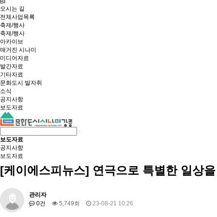
BI
오시는 길
전체사업목록
축제/행사
축제/행사
아카이브
매거진 시나미
미디어자료
발간자료
기타자료
문화도시 발자취
소식
공지사항
보도자료
보도자료
공지사항
보도자료
[케이에스피뉴스] 연극으로 특별한 일상을
관리자
0건
5,749회
23-08-21 10:26