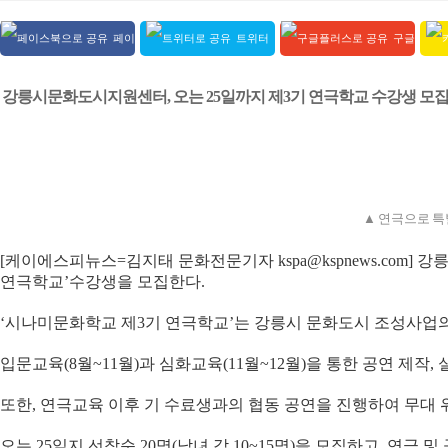
페이
트위터
구글
스북 공유
공유
+ 공유
강릉시문화도시지원센터, 오는 25일까지 제3기 연극학교 수강생 모
▲ 연극으로 특
[케이에스피뉴스=김지태 문화전문기자 kspa@kspnews.co
연극학교’수강생을 모집한다.
‘시나미문화학교 제3기 연극학교’는 강릉시 문화도시 조성사업의
입문교육(8월~11월)과 심화교육(11월~12월)을 통한 공연 제
또한, 연극교육 이후 기 수료생과의 협동 공연을 진행하여 무대 
오는 25일지 선착순 20명(남녀 각 10~15명)을 모집하고, 연