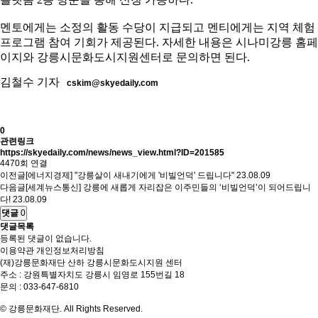
멘토에게는 소정의 활동 수당이 지급되고 멘티에게는 지역 체험
프로그램 참여 기회가 제공된다. 자세한 내용은 시나미강릉 홈페
이지와 강릉시문화도시지원센터로 문의하면 된다.
김철수 기자
cskim@skyedaily.com
0
관련링크
https://skyedaily.com/news/news_view.html?ID=201585
4470회 연결
이전글
[에너지경제] "강릉살이 새내기에게 '비빌언덕' 드립니다"
23.08.09
다음글
[세계뉴스통신] 강릉에 새롭게 자리잡은 이주민들의 ‘비빌언덕’이 되어드립니
다!
23.08.09
댓글
0
댓글목록
등록된 댓글이 없습니다.
이용약관
개인정보처리방침
(재)강릉문화재단 산하 강릉시문화도시지원 센터
주소 : 강원특별자치도 강릉시 임영로 155번길 18
문의 : 033-647-6810
© 강릉문화재단. All Rights Reserved.