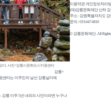
이용약관
개인정보처리
(재)강릉문화재단 산하 
주소 : 강원특별자치도 강릉
문의 : 033-647-6810
© 강릉문화재단. All Rights R
 있다. 사진=강릉시문화도시지원센터
강릉=
원센터는 이주민의 낯선 강릉살이에
. 강릉 이주 5년 내외의 시민이라면 누구나