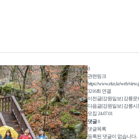
0
관련링크
https://www.ekn.kr/web/vie
3216회 연결
이전글
[강원일보] 강릉문
다음글
[강원일보] 강릉
모집
24.07.01
댓글
0
댓글목록
등록된 댓글이 없습니다.