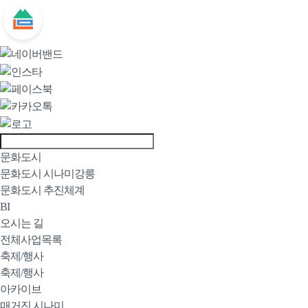
문화도시
문화도시 시나미강릉
문화도시 추진체계
BI
오시는 길
전체사업목록
축제/행사
축제/행사
아카이브
매거진 시나미