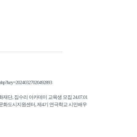
w.php?key=20240327020492893
화재단, 집수리 아카데미 교육생 모집
24.07.01
시문화도시지원센터, 제4기 연극학교 시민배우