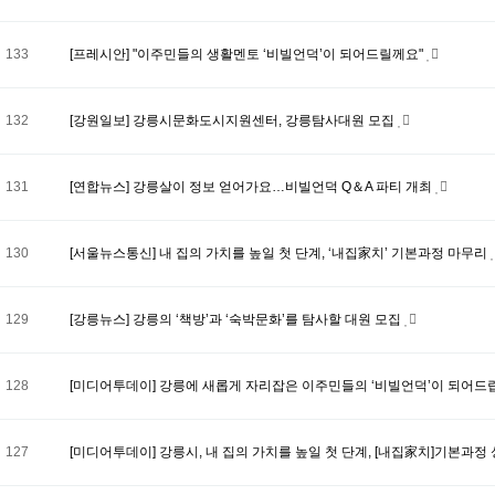
133
[프레시안] "이주민들의 생활멘토 ‘비빌언덕’이 되어드릴께요"
132
[강원일보] 강릉시문화도시지원센터, 강릉탐사대원 모집
131
[연합뉴스] 강릉살이 정보 얻어가요…비빌언덕 Q＆A 파티 개최
130
[서울뉴스통신] 내 집의 가치를 높일 첫 단계, ‘내집家치’ 기본과정 마무리
129
[강릉뉴스] 강릉의 ‘책방’과 ‘숙박문화’를 탐사할 대원 모집
128
[미디어투데이] 강릉에 새롭게 자리잡은 이주민들의 ‘비빌언덕’이 되어드
127
[미디어투데이] 강릉시, 내 집의 가치를 높일 첫 단계, [내집家치]기본과