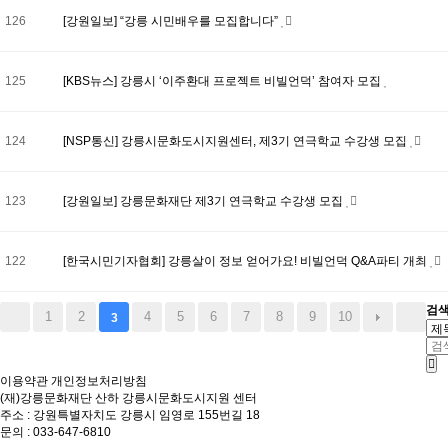
126
[강원일보] “강릉 시민배우를 모집합니다”
125
[KBS뉴스] 강릉시 ‘이주환대 프로젝트 비빌언덕’ 참여자 모집
124
[NSP통신] 강릉시문화도시지원센터, 제3기 연극학교 수강생 모집
123
[강원일보] 강릉문화재단 제3기 연극학교 수강생 모집
122
[한국시민기자협회] 강릉살이 정보 얻어가요! 비빌언덕 Q&A파티 개최
검
1
2
4
5
6
7
8
9
10
3
이용약관
개인정보처리방침
(재)강릉문화재단 산하 강릉시문화도시지원 센터
주소 : 강원특별자치도 강릉시 임영로 155번길 18
문의 : 033-647-6810