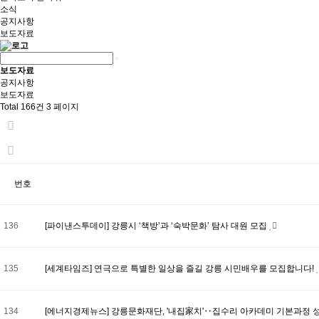
소식
공지사항
보도자료
보도자료
공지사항
보도자료
Total 166건
3 페이지
번호
136
[파이낸스투데이] 강릉시 ‘책방’과 ‘숙박문화’ 탐사 대원 모집
135
[세계타임즈] 연극으로 특별한 일상을 즐길 강릉 시민배우를 모집합니다!
134
[에너지경제뉴스] 강릉문화재단, '내집家치'‥집수리 아카데미 기본과정 