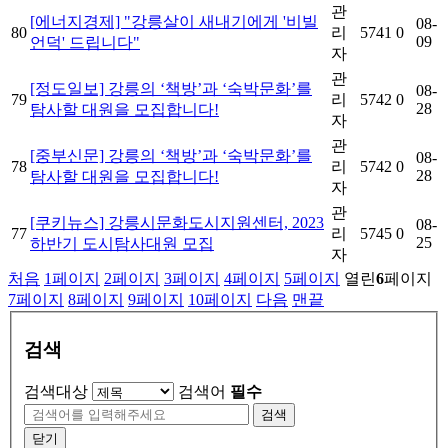
관
[에너지경제] "강릉살이 새내기에게 '비빌
08-
80
리
5741
0
09
언덕' 드립니다"
자
관
[정도일보] 강릉의 ‘책방’과 ‘숙박문화’를
08-
79
리
5742
0
28
탐사할 대원을 모집합니다!
자
관
[중부신문] 강릉의 ‘책방’과 ‘숙박문화’를
08-
78
리
5742
0
28
탐사할 대원을 모집합니다!
자
관
[쿠키뉴스] 강릉시문화도시지원센터, 2023
08-
77
리
5745
0
25
하반기 도시탐사대원 모집
자
처음
1
페이지
2
페이지
3
페이지
4
페이지
5
페이지
열린
6
페이지
7
페이지
8
페이지
9
페이지
10
페이지
다음
맨끝
검색
검색대상
검색어
필수
검색
닫기