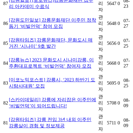
[강원일보] [포토뉴스]강릉문화재단 집수
08-
87
리
5647
0
23
리 아카데미 수료식
자
관
[강원도민일보] 강릉문화재단 이주민 정착
07-
86
리
5648
0
27
돕기 ‘비빌언덕’ 참여 모집
자
관
[강원타임즈] 강릉문화재단, 문화도시 매
07-
85
리
5656
0
25
거진 ‘시나미’ 9호 발간
자
관
[강릉뉴스] 2023 문화도시 시나미강릉, 이
07-
84
리
5668
0
27
주환대프로젝트 ‘비빌언덕’ 참여자 모집
자
관
[이코노믹포스트] 강릉시, ‘2023 하반기 도
08-
83
리
5695
0
25
시탐사대원’ 모집
자
관
[스카이데일리] 강릉에 자리잡은 이주민에
08-
82
리
5708
0
09
‘비빌언덕’이 되어드립니다!
자
관
[강원타임즈] 강릉 전입 3년 내외 이주민
08-
81
리
5711
0
09
강릉살이 경험 및 정보제공
자