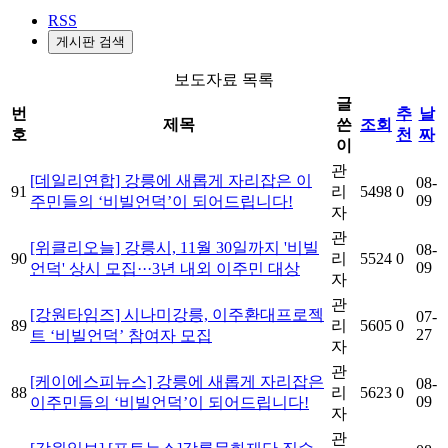
RSS
게시판 검색
보도자료 목록
글
번
추
날
제목
쓴
조회
호
천
짜
이
관
[데일리연합] 강릉에 새롭게 자리잡은 이
08-
91
리
5498
0
09
주민들의 ‘비빌언덕’이 되어드립니다!
자
관
[위클리오늘] 강릉시, 11월 30일까지 '비빌
08-
90
리
5524
0
09
언덕' 상시 모집···3년 내외 이주민 대상
자
관
[강원타임즈] 시나미강릉, 이주환대프로젝
07-
89
리
5605
0
27
트 ‘비빌언덕’ 참여자 모집
자
관
[케이에스피뉴스] 강릉에 새롭게 자리잡은
08-
88
리
5623
0
09
이주민들의 ‘비빌언덕’이 되어드립니다!
자
관