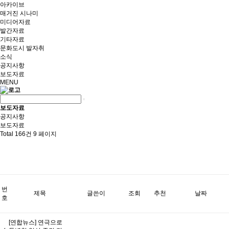
아카이브
매거진 시나미
미디어자료
발간자료
기타자료
문화도시 발자취
소식
공지사항
보도자료
MENU
보도자료
공지사항
보도자료
Total 166건
9 페이지
번
제목
글쓴이
조회
추천
날짜
호
[연합뉴스] 연극으로