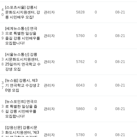
[스포츠서울] 강릉시
4
문화도시지원센터, 강
관리자
5828
0
08-21
0
릉 시민배우 모집!
[세계뉴스통신] 연극
3
으로 특별한 일상을
관리자
5760
0
08-21
9
즐길 강릉 시민배우를
모집합니다!
[서울뉴스통신] 강릉
3
시문화도시지원센터,
관리자
5762
0
08-21
8
25일까지 연극학교 수
강생 모집
[뉴스핌] 강릉시, 제3
3
기 연극학교 수강생 2
관리자
6043
0
08-21
7
0명 모집
[뉴스포인트] 연극으
3
로 특별한 일상을 즐
관리자
5860
0
08-21
6
길 강릉 시민배우를
모집합니다!
[강원신문] 강릉시문
3
화도시지원센터, '제3
관리자
5780
0
08-21