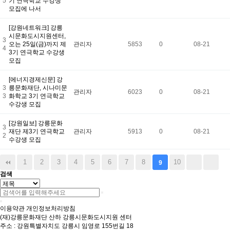
5
기 연극학교 수강생'
모집에 나서
[강원네트워크] 강릉
시문화도시지원센터,
3
오는 25일(금)까지 제
관리자
5853
0
08-21
4
3기 연극학교 수강생
모집
[에너지경제신문] 강
3
릉문화재단, 시나미문
관리자
6023
0
08-21
3
화학교 3기 연극학교
수강생 모집
[강원일보] 강릉문화
3
재단 제3기 연극학교
관리자
5913
0
08-21
2
수강생 모집
1
2
3
4
5
6
7
8
10
9
검색
이용약관
개인정보처리방침
(재)강릉문화재단 산하 강릉시문화도시지원 센터
주소 : 강원특별자치도 강릉시 임영로 155번길 18