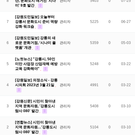
8
단, 문화도시 매거진 '시나
관리자
5403
0
07-25
미' 9호 발간
[강원도민일보] 오늘부터
7
강릉서 문화도시 준비 역량
관리자
5225
0
06-27
강화 워크숍
[강원도민일보] 강릉의 새
6
로운 문화거점, ‘시나미 플
관리자
5359
0
05-03
랫폼’ 개관
[노컷뉴스] "강릉시, 50인
5
미만 사업장 산업재해 예방
관리자
5248
0
03-22
교육 강화해야"
[강원일보] 의정소식 - 강릉
4
시의회 2023년 3월 21일
관리자
4991
0
03-22
[강원신문] 시민이 찾아낸
3
지역 문화자원, '강릉도시
관리자
5408
0
03-10
탐사 080' 발간
[연합뉴스] 시민이 찾아낸
2
지역 문화자원…'강릉도시
관리자
5104
0
03-10
탐사 080' 발간