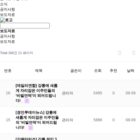
소식
공지사항
보도자료
보도자료
공지사항
보도자료
Total 166건
11 페이지
번호
제목
글쓴이
조회
추천
날짜
[데일리연합] 강릉에 새롭
게 자리잡은 이주민들의
16
관리자
5495
0
08-09
‘비빌언덕’이 되어드립니
다!
[경인투데이뉴스] 강릉에
새롭게 자리잡은 이주민들
15
관리자
5886
0
08-09
의 ‘비빌언덕’이 되어드립
니다!
[강원타임즈] 강릉 전입 3